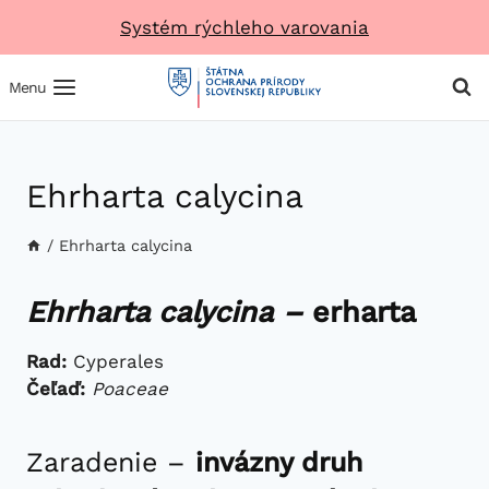
Prejsť
Systém rýchleho varovania
na
obsah
Menu
Ehrharta calycina
/
Ehrharta calycina
Ehrharta calycina –
erharta
Rad:
Cyperales
Čeľaď:
Po
aceae
Zaradenie –
invázny druh