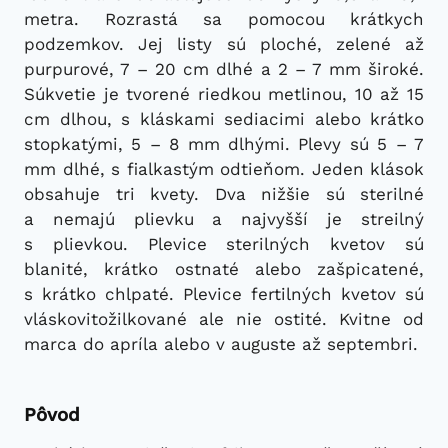
metra. Rozrastá sa pomocou krátkych
podzemkov. Jej listy sú ploché, zelené až
purpurové, 7 – 20 cm dlhé a 2 – 7 mm široké.
Súkvetie je tvorené riedkou metlinou, 10 až 15
cm dlhou, s kláskami sediacimi alebo krátko
stopkatými, 5 – 8 mm dlhými. Plevy sú 5 – 7
mm dlhé, s fialkastým odtieňom. Jeden klások
obsahuje tri kvety. Dva nižšie sú sterilné
a nemajú plievku a najvyšší je streilný
s plievkou. Plevice sterilných kvetov sú
blanité, krátko ostnaté alebo zašpicatené,
s krátko chlpaté. Plevice fertilných kvetov sú
vláskovitožilkované ale nie ostité. Kvitne od
marca do apríla alebo v auguste až septembri.
Pôvod