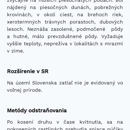
zvyčajne na hlbších piesočnatých pôdach. Bol
nájdený na piesočných dunách, pobrežných
krovinách, v okolí ciest, na brehoch riek,
xerotermných trávnych porastoch, dubových
lesoch. Neznáša zasolené, podmočené pôdy
a hutné, málo prevzdušnené pôdy. Vyžaduje
vyššie teploty, neprežíva v lokalitách s mrazmi
v zime.
Rozšírenie v SR
Na území Slovenska zatiaľ nie je evidovaný vo
voľnej prírode.
Metódy odstraňovania
Po kosení druhu v čase kvitnutia, sa na
pokosených rastlinách prebudia spiace púčiky