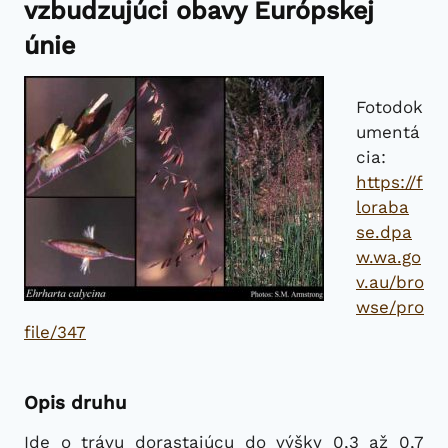
vzbudzujúci obavy Európskej
únie
Fotodok
umentá
cia:
https://f
loraba
se.dpa
w.wa.go
v.au/bro
wse/pro
file/347
Opis druhu
Ide o trávu dorastajúcu do výšky 0,3 až 0,7