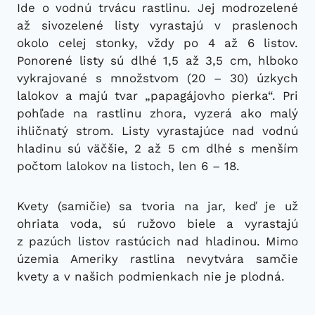
Ide o vodnú trvácu rastlinu. Jej modrozelené
až sivozelené listy vyrastajú v praslenoch
okolo celej stonky, vždy po 4 až 6 listov.
Ponorené listy sú dlhé 1,5 až 3,5 cm, hlboko
vykrajované s množstvom (20 – 30) úzkych
lalokov a majú tvar „papagájovho pierka“. Pri
pohľade na rastlinu zhora, vyzerá ako malý
ihličnatý strom. Listy vyrastajúce nad vodnú
hladinu sú väčšie, 2 až 5 cm dlhé s menším
počtom lalokov na listoch, len 6 – 18.
Kvety (samičie) sa tvoria na jar, keď je už
ohriata voda, sú ružovo biele a vyrastajú
z pazúch listov rastúcich nad hladinou. Mimo
územia Ameriky rastlina nevytvára samčie
kvety a v našich podmienkach nie je plodná.