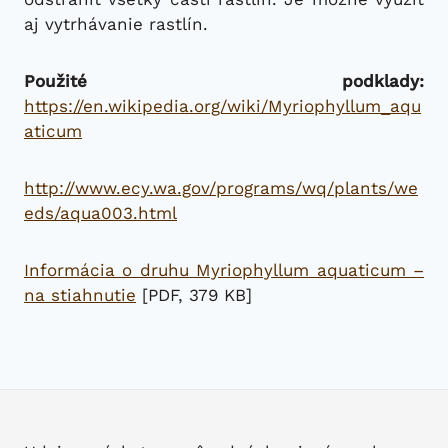
aj vytrhávanie rastlín.
Použité podklady:
https://en.wikipedia.org/wiki/Myriophyllum_aqu
aticum
http://www.ecy.wa.gov/programs/wq/plants/we
eds/aqua003.html
Informácia o druhu Myriophyllum aquaticum –
na stiahnutie
[PDF, 379 KB]