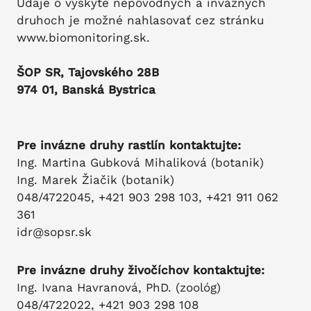
Udaje o výskyte nepôvodných a inváznych
druhoch je možné nahlasovať cez stránku
www.biomonitoring.sk.
ŠOP SR, Tajovského 28B
974 01, Banská Bystrica
Pre invázne druhy rastlín kontaktujte:
Ing. Martina Gubková Mihaliková (botanik)
Ing. Marek Žiačik (botanik)
048/4722045, +421 903 298 103, +421 911 062
361
idr@sopsr.sk
Pre invázne druhy živočíchov kontaktujte:
Ing. Ivana Havranová, PhD. (zoológ)
048/4722022, +421 903 298 108