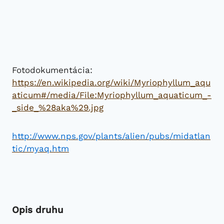
Fotodokumentácia:
https://en.wikipedia.org/wiki/Myriophyllum_aqu
aticum#/media/File:Myriophyllum_aquaticum_-
_side_%28aka%29.jpg
http://www.nps.gov/plants/alien/pubs/midatlan
tic/myaq.htm
Opis druhu