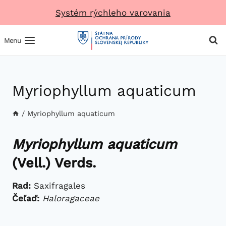
Prejsť
Systém rýchleho varovania
na
obsah
Menu
Myriophyllum aquaticum
/
Myriophyllum aquaticum
Myriophyllum aquaticum
(Vell.) Verds.
Rad:
Saxifragales
Čeľaď:
Haloragaceae