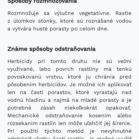
Spôsoby rozmnožovania
Rozmnožuje sa výlučne vegetatívne. Rastie
z úlomkov stonky, ktoré sú roznášané vodou
a vytvára husté porasty po celom dne.
Známe spôsoby odstraňovania
Herbicídy pri tomto druhu nie sú veľmi
využívané, lebo povrch rastliny má tenkú
povoskovanú vrstvu, ktoré ju chránia pred
pôsobením herbicídov. Je možné ich aplikovať
len na časti porastov, ktoré vyrastajú nad
vodnú hladinu a najmä na mladé porasty a je
potrebné zásah niekoľkokrát opakovať.
Mechanické odstraňovanie kosením alebo
rozsekaním rastlín len môže uľahčiť jej šírenie.
Pri použití týchto metód je nevyhnutné
odstrániť všetky časti rastlín. Je možné využiť