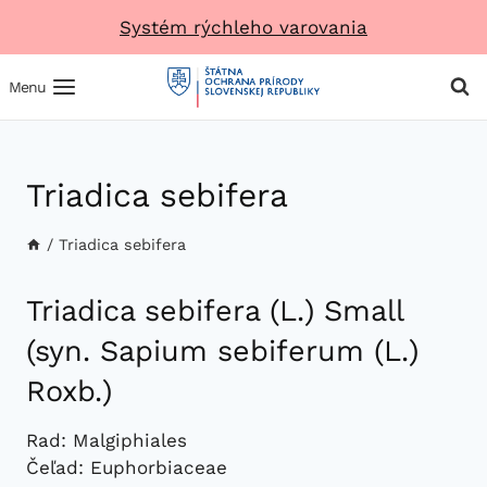
Prejsť
Systém rýchleho varovania
na
obsah
Menu
Triadica sebifera
/
Triadica sebifera
Triadica sebifera (L.) Small
(syn. Sapium sebiferum (L.)
Roxb.)
Rad: Malgiphiales
Čeľad: Euphorbiaceae