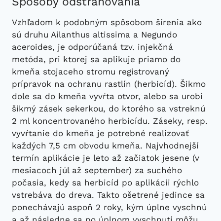
Spôsoby odstraňovania
Vzhľadom k podobným spôsobom šírenia ako
sú druhu Ailanthus altissima a Negundo
aceroides, je odporúčaná tzv. injekčná
metóda, pri ktorej sa aplikuje priamo do
kmeňa stojaceho stromu registrovaný
prípravok na ochranu rastlín (herbicíd). Šikmo
dole sa do kmeňa vyvŕta otvor, alebo sa urobí
šikmý zásek sekerkou, do ktorého sa vstreknú
2 ml koncentrovaného herbicídu. Záseky, resp.
vyvŕtanie do kmeňa je potrebné realizovať
každých 7,5 cm obvodu kmeňa. Najvhodnejší
termín aplikácie je leto až začiatok jesene (v
mesiacoch júl až september) za suchého
počasia, kedy sa herbicíd po aplikácii rýchlo
vstrebáva do dreva. Takto ošetrené jedince sa
ponechávajú aspoň 2 roky, kým úplne vyschnú
a až následne sa po úplnom vyschnutí môžu