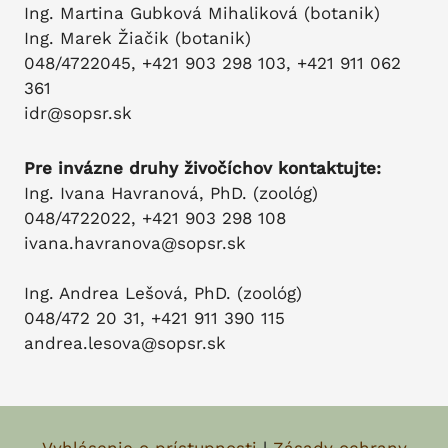
Ing. Martina Gubková Mihaliková (botanik)
Ing. Marek Žiačik (botanik)
048/4722045, +421 903 298 103, +421 911 062
361
idr@sopsr.sk
Pre invázne druhy živočíchov kontaktujte:
Ing. Ivana Havranová, PhD. (zoológ)
048/4722022, +421 903 298 108
ivana.havranova@sopsr.sk
Ing. Andrea Lešová, PhD. (zoológ)
048/472 20 31, +421 911 390 115
andrea.lesova@sopsr.sk
Vyhlásenie o prístupnosti
|
Zásady ochrany