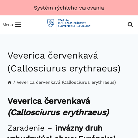
Prejsť
Systém rýchleho varovania
na
obsah
Menu
Veverica červenkavá
(Callosciurus erythraeus)
/
Veverica červenkavá (Callosciurus erythraeus)
Veverica červenkavá
(Callosciurus erythraeus)
Zaradenie –
invázny druh